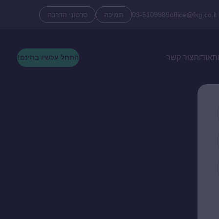
office@fxg.co.il
03-5109989
תמיכה
סרטוני הדרכה
ת
אודות
צור קשר
התחל עכשיו בחינם!