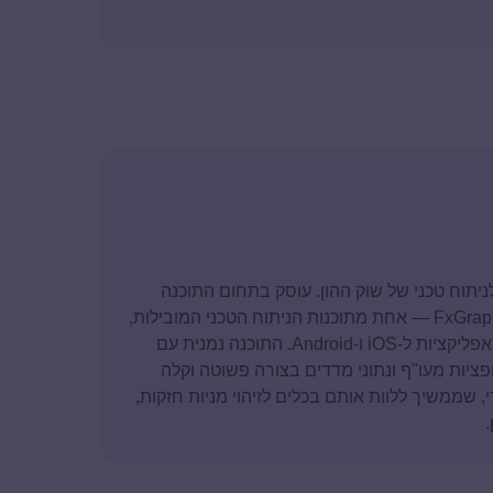
סד ומנכ"ל חברת FxGraph ומומחה לניתוח טכני של שוק ההון. עוסק בתחום התוכנה
מגיל 13, ולאורך השנים הקים את החברה ופיתח את FxGraph — אחת מתוכנות הניתוח הטכני המובילות,
המבוססת על טכנולוגיות .NET מבית מיקרוסופט לצד אפליקציות ל-iOS ו-Android. התוכנה נמנית עם
פציות מעו"ף ונתוני מדדים בצורה פשוטה וקלה
טה של עדי, שממשיך ללוות אותם בכלים לזיהוי מניות חזקות,