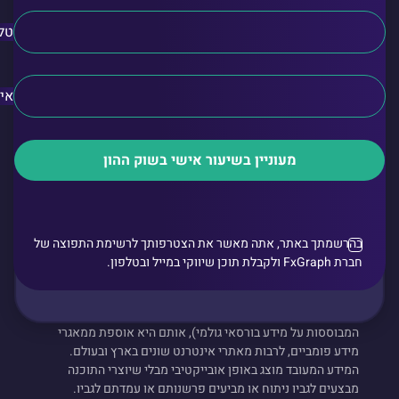
טל
אימ
מעוניין בשיעור אישי בשוק ההון
בהרשמתך באתר, אתה מאשר את הצטרפותך לרשימת התפוצה של
חברת FxGraph ולקבלת תוכן שיווקי במייל ובטלפון.
"תוכנת FxGraph ("התוכנה"), "מספקת למשתמש מידע בורסאי
גולמי וכן מידע מעובד (מידע אשר מופק מנוסחאות מתמטיות
המבוססות על מידע בורסאי גולמי), אותם היא אוספת ממאגרי
מידע פומביים, לרבות מאתרי אינטרנט שונים בארץ ובעולם.
המידע המעובד מוצג באופן אובייקטיבי מבלי שיוצרי התוכנה
מבצעים לגביו ניתוח או מביעים פרשנותם או עמדתם לגביו.