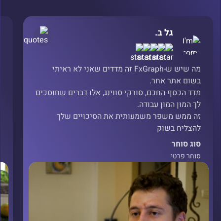
גל ב.
מה שיש ש-FxGraph זה מדדים שאני לא ראיתי
בשום אתר אחר.
מדד הכסף החכם, סורקי סווינג, אלו דברים שחוסכים
ט
לך המון המון עבודה.
ת
זה ממש משפר משמעותית את הסיכויים שלך
להצליח בשוק
סוג סוחר
ס
סוחר פרטי
ס