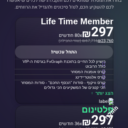
בחרו את המסלול שמתאים לכם ותקבלו גישה לכלים שיאפשרו
לכם להשקיע חכם, לנהל סיכונים ולהגדיל את הרווחים.
Life Time Member
297
₪
80x חודשים
23,760
₪
67,716 (שווי החבילה)
₪
התחל עכשיו!
רישיון לכל החיים בתוכנת FxGraph בגרסת ה-VIP
כולל הרובוט
קורס אומנות המסחר
קורס אלגוטריידינג
קורס וויקוף - סודות "הכסף החכם" - סודות המסחר
הכי קטנים של המשקיעים הכי גדולים
הצג יותר
מומלץ!
פלטינום
297
₪
36x חודשים