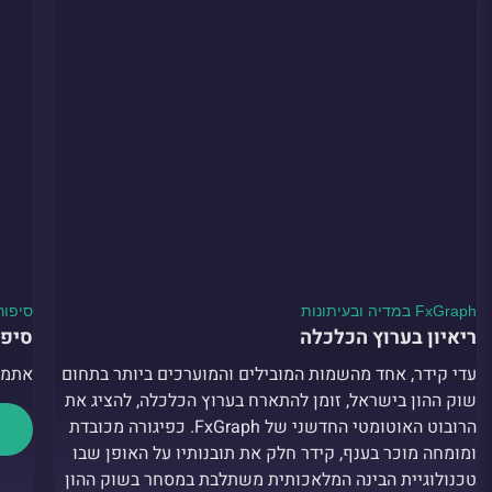
FxGraph במדיה ובעיתונות
סיפור
ריאיון בערוץ הכלכלה
סיפו
עדי קידר, אחד מהשמות המובילים והמוערכים ביותר בתחום
אתמול
שוק ההון בישראל, זומן להתארח בערוץ הכלכלה, להציג את
הרובוט האוטומטי החדשני של FxGraph. כפיגורה מכובדת
ומומחה מוכר בענף, קידר חלק את תובנותיו על האופן שבו
טכנולוגיית הבינה המלאכותית משתלבת במסחר בשוק ההון