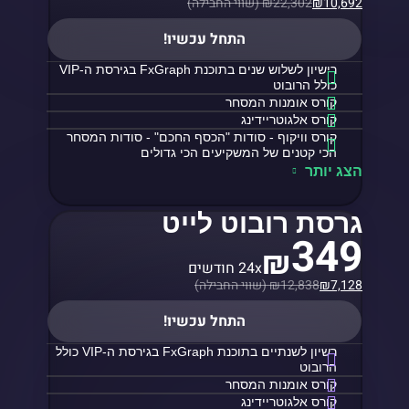
10,692
₪
22,302 (שווי החבילה)
₪
התחל עכשיו!
רישיון לשלוש שנים בתוכנת FxGraph בגירסת ה-VIP
כולל הרובוט
קורס אומנות המסחר
קורס אלגוטריידינג
קורס וויקוף - סודות "הכסף החכם" - סודות המסחר
הכי קטנים של המשקיעים הכי גדולים
הצג יותר
גרסת רובוט לייט
349
₪
24x חודשים
7,128
₪
12,838 (שווי החבילה)
₪
התחל עכשיו!
רשיון לשנתיים בתוכנת FxGraph בגירסת ה-VIP כולל
הרובוט
קורס אומנות המסחר
קורס אלגוטריידינג