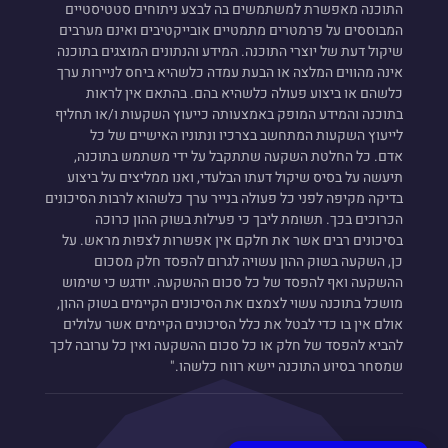
התוכנה מאפשרת למשתמשים בה לבצע ניתוחים סטטיסטיים
המבוססים על פרמטרים מתמטיים אובייקטיבים ואינם מערבים
שיקול דעת של יוצרי התוכנה. המידע והנתונים המוצגים בתוכנה
אינה מהווים המלצה או הבעת עמדה כלשהיא ביחס לניירות ערך
כלשהם או ביצוע פעולה כלשהיא בהם. בהתאם אין לראות
בתוכנה והמידע המופק באמצעותה כייעוץ השקעות ו/או תחליף
לייעוץ השקעות המתחשב בצרכיו ונתוניו האישיים של כל
אדם. כל החלטת השקעה שתתקבל על ידי משתמש בתוכנה,
תיעשה על בסיס שיקול דעתו הבלעדי, ואנו ממליצים על ביצוע
בדיקה מקיפה לפני כל פעולה בנייר ערך כלשהוא לרבות הסיכונים
הכרוכים בכך. תשומת ליבך כי פעילות בשוק ההון כרוכה
בסיכונים רבים אשר את חלקם אין אפשרות לצפות מראש. על
כן, השקעה בשוק ההון עשויה לגרום להפסד חלק מסכום
ההשקעה ואף להפסד של כל סכום ההשקעה. יודגש כי שימוש
מושכל בתוכנה עשוי לצמצם את הסיכונים הקיימים בשוק ההון,
אולם אין בו כדי לבטל את כלל הסיכונים הקיימים אשר עלולים
להביא להפסד של חלק או כל סכום ההשקעה ואין כל ערובה לכך
שמסחר בסיוע התוכנה יישא רווח כלשהו."