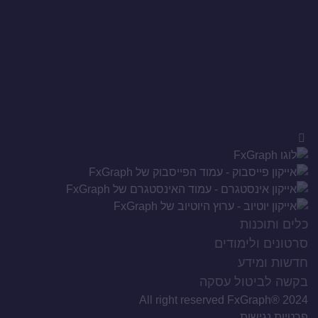
מ
ל
מד
מח
לב
כלים ותוכנות
סרטונים ולימודים
חדשות ומידע
בקשה לביטול עסקה
All right reserved FxGraph® 2024
פרטיות
נגישות