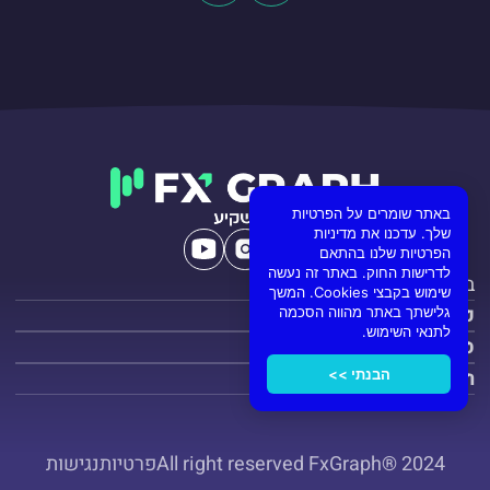
באתר שומרים על הפרטיות
שלך. עדכנו את מדיניות
הפרטיות שלנו בהתאם
לדרישות החוק. באתר זה נעשה
בקשה לביטול עסקה
שימוש בקבצי Cookies. המשך
כלים ותוכנות
גלישתך באתר מהווה הסכמה
לתנאי השימוש.
סרטונים ולימודים
חדשות ומידע
הבנתי >>
All right reserved FxGraph® 2024
פרטיות
נגישות