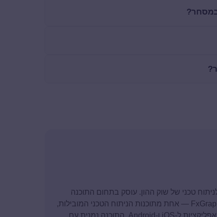
 במסחר?
ר?
סד ומנכ"ל חברת FxGraph ומומחה לניתוח טכני של שוק ההון. עוסק בתחום התוכנה
מגיל 13, ולאורך השנים הקים את החברה ופיתח את FxGraph — אחת מתוכנות הניתוח הטכני המובילות,
המבוססת על טכנולוגיות .NET מבית מיקרוסופט לצד אפליקציות ל-iOS ו-Android. התוכנה נמנית עם