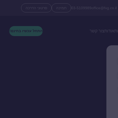
office@fxg.co.il
03-5109989
תמיכה
סרטוני הדרכה
ת
אודות
צור קשר
התחל עכשיו בחינם!