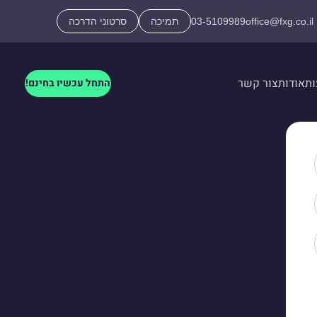
office@fxg.co.il
03-5109989
תמיכה
סרטוני הדרכה
ות
אודות
צור קשר
התחל עכשיו בחינם!