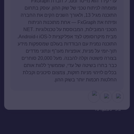
עדי קידר הוא מייסד ומנכ"ל חברת FxGraph
ומומחה לניתוח טכני של שוק ההון. עוסק בתחום
התוכנה מגיל 13, ולאורך השנים הקים את החברה
ופיתח את FxGraph — אחת מתוכנות הניתוח
הטכני המובילות, המבוססת על טכנולוגיות .NET
מבית מיקרוסופט לצד אפליקציות ל-iOS ו-Android.
התוכנה נמנית עם הבודדות בעולם שמספקות מידע
תוך-יומי על מניות, אופציות מעו"ף ונתוני מדדים
בצורה פשוטה וקלה להבנה. מעל 20,000 סוחרים
כבר בחרו בשיטה של עדי, שממשיך ללוות אותם
בכלים לזיהוי מניות חזקות, צמצום סיכונים וקבלת
החלטות חכמות יותר בשוק ההון.