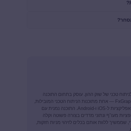
?
מסחר?
סד ומנכ"ל חברת FxGraph ומומחה לניתוח טכני של שוק ההון. עוסק בתחום התוכנה
מגיל 13, ולאורך השנים הקים את החברה ופיתח את FxGraph — אחת מתוכנות הניתוח הטכני המובילות,
המבוססת על טכנולוגיות .NET מבית מיקרוסופט לצד אפליקציות ל-iOS ו-Android. התוכנה נמנית עם
פציות מעו"ף ונתוני מדדים בצורה פשוטה וקלה
טה של עדי, שממשיך ללוות אותם בכלים לזיהוי מניות חזקות,