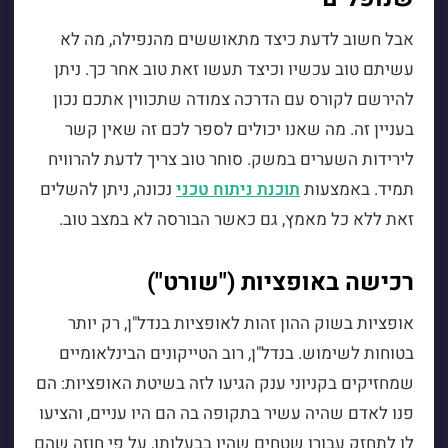
אבל חשוב לדעת כיצד מתאוששים מהנפילה, מה לא
עשיתם טוב עכשיו וכיצד תעשו זאת טוב אחר כך. ניתן
להירשם לקורס עם הדרכה צמודה שתכווין אתכם נכון
בעניין זה. מה שאנו יכולים לספר לכם זה שאין קשר
לירידות השערים במשק. סוחר טוב צריך לדעת להרוויח
תמיד. באמצעות
תוכנת ניתוח טכני
נכונה, ניתן להשלים
זאת ללא כל מאמץ, גם כאשר הבורסה לא במצב טוב.
רכישה באופציות ("שורט")
אופציות בשוק ההון זהות לאופציות בנדל"ן, רק יותר
בטוחות לשימוש. בנדל"ן, רוב הטייקונים הבינלאומיים
שמחזיקים בקניוני ענק הגיעו לזה בשיטת האופציות: הם
פנו לאדם שהיה עשיר בתקופה בה הם היו עניים, והציעו
לו לתחזק עבורו שטחים שהיו בבעלותו, על פי חוזה שהם