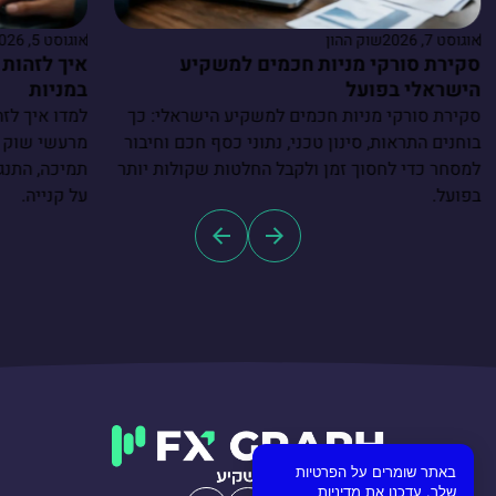
אוגוסט 7, 2026
שוק ההון
אוגוסט 5, 2026
סקירת סורקי מניות חכמים למשקיע
איך לזהות 
הישראלי בפועל
במניות
סקירת סורקי מניות חכמים למשקיע הישראלי: כך
למדו איך לזה
בוחנים התראות, סינון טכני, נתוני כסף חכם וחיבור
מרעשי שוק ו
למסחר כדי לחסוך זמן ולקבל החלטות שקולות יותר
תמיכה, התנגד
בפועל.
על קנייה.
באתר שומרים על הפרטיות
שלך. עדכנו את מדיניות