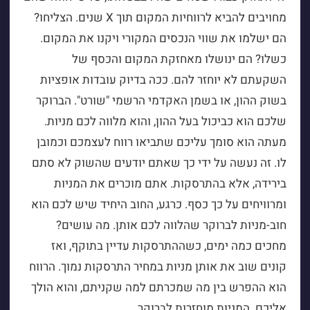
מחויבים להביא לרווחיות המקום תוך X שנים. הצליחו?
הם ישלמו את שווי הנכסים המקורי ויקנו את המקום.
כשלו? הם ינושלו מאחזקת המקום והכסף של
השקעתם לא יוחזר להם. ככה בדיוק עובדות אופציות
בשוק ההון, או בשמן האקדמי הרשמי "שורט". הברוקר
שלכם הוא כביכול בעל ההון, והוא מלווה לכם מניות.
מעתה הוא סומך עליכם שתביאו רווח לעצמכם וכמובן
לו. זה נעשה על ידי כך שאתם יודעים שהשוק לא סתם
בירידה, אלא בהתרסקות. אתם מוכרים את המניות
ומרוויחים על כך כסף. כרגע, החוב היחיד שיש לכם הוא
חוב-מניות לברוקר שהלווה לכם אותן. מה עושים?
מחכים כמה ימים, כשההתרסקות עדיין בתוקף, ואז
קונים שוב את אותן מניות במחיר התרסקות נמוך. הרווח
הוא ההפרש בין מה שמכרתם למה שקניתם, והוא הולך
אליכם. המניות מוחזרות לברוקר.