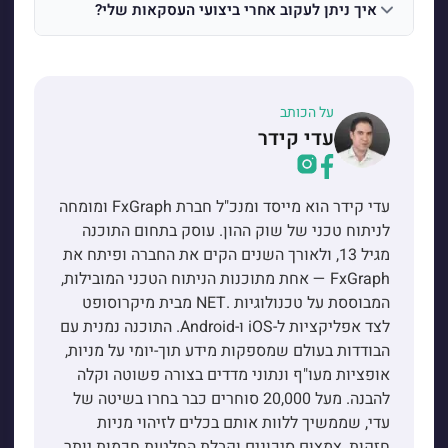
איך ניתן לעקוב אחרי ביצועי העסקאות שלי?
על הכותב
עדי קידר
עדי קידר הוא מייסד ומנכ"ל חברת FxGraph ומומחה
לניתוח טכני של שוק ההון. עוסק בתחום התוכנה
מגיל 13, ולאורך השנים הקים את החברה ופיתח את
FxGraph — אחת מתוכנות הניתוח הטכני המובילות,
המבוססת על טכנולוגיות .NET מבית מיקרוסופט
לצד אפליקציות ל-iOS ו-Android. התוכנה נמנית עם
הבודדות בעולם שמספקות מידע תוך-יומי על מניות,
אופציות מעו"ף ונתוני מדדים בצורה פשוטה וקלה
להבנה. מעל 20,000 סוחרים כבר בחרו בשיטה של
עדי, שממשיך ללוות אותם בכלים לזיהוי מניות
חזקות, צמצום סיכונים וקבלת החלטות חכמות יותר