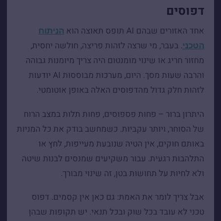
דפוסים
אחד האזורים שבהם AI תופס תאוצה הוא
הניתוח
. בעבר, מי שרצה לזהות פריצה, חולשה יחסית,
הטכני
מחזור חריג או שינוי מומנטום היה צריך מיומנות גבוהה
והרבה שעות מסך. היום, מערכות מבוססות AI יודעות
לזהות חלק גדול מהדפוסים האלה באופן אוטומטי.
היתרון ברור – פחות פספוסים, פחות תלות במצב הרוח
של הסוחר, ויותר עקביות. כשמחשב בודק את כל המניות
באותם חוקים, אין הטיה שנובעת מעייפות, לחץ או
התלהבות רגעית. עבור משקיעים שמנסים לבנות שיטה
ולא לחיות על תחושות בטן, זה שינוי מבורך.
אבל צריך לומר את האמת: גם כאן אין קסמים. דפוס
טכני לא עובד בכל שוק ובכל תנאי. יש תקופות שבהן