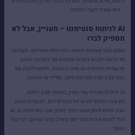
היסוס, עיכוב וטעויות. מערכת טובה לא רק נותנת נתונים
– היא עוזרת לקבל החלטה.
AI לניתוח סנטימנט – מעניין, אבל לא
מספיק לבדו
תחום נוסף שתופס תאוצה הוא ניתוח סנטימנט. מערכות
AI יודעות לקרוא כמויות עצומות של כותרות, דוחות,
פרשנויות ולעיתים גם שיח ברשתות, ולנסות להבין אם
הטון סביב מניה מסוימת חיובי, שלילי או משתנה.
זה יכול להיות כלי עזר מצוין, במיוחד סביב דוחות,
הודעות רגולטוריות או אירועים חריגים. לפעמים השוק
מגיב פחות לנתון עצמו ויותר לאופן שבו הוא מתפרש. AI
יכול לזהות את זה מהר יותר מאדם פרטי שיושב לבד מול
המסך.