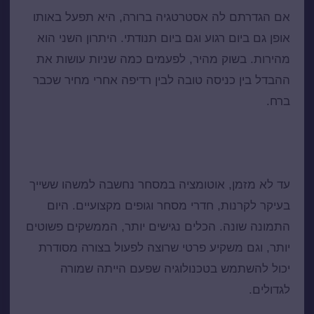
אם הגדרתם לה אסטרטגיה ברורה, היא תפעל באותו
אופן גם ביום רגוע וגם ביום תנודתי. היתרון השני הוא
מהירות. בשוק מהיר, לפעמים כמה שניות עושות את
ההבדל בין כניסה טובה לבין רדיפה אחרי מחיר שכבר
ברח.
למה יותר משקיעים פרטיים עוברים למסחר
אוטומטי
עד לא מזמן, אוטומציה במסחר נחשבה למשהו ששייך
בעיקר לקרנות, חדרי מסחר וגופים מקצועיים. היום
התמונה שונה. הכלים נגישים יותר, הממשקים פשוטים
יותר, וגם משקיע פרטי שרוצה לפעול בצורה מסודרת
יכול להשתמש בטכנולוגיה שפעם הייתה שמורה
לגדולים.