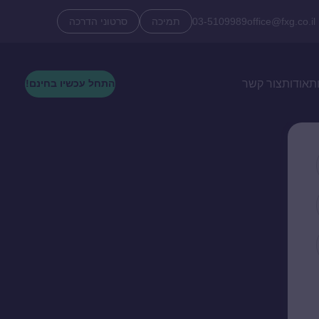
office@fxg.co.il
03-5109989
תמיכה
סרטוני הדרכה
ת
אודות
צור קשר
התחל עכשיו בחינם!