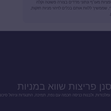
פציות מעו"ף ונתוני מדדים בצורה פשוטה וקלה
טה של עדי, שממשיך ללוות אותם בכלים לזיהוי מניות חזקות,
נן פריצות שווא במניות
לכודות, ולבנות כניסה חכמה עם נפח, תמיכה, התנגדות וניהול סיכוני