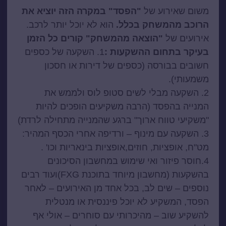
משום שאירוע של
"הפסד" במקרה הזה יוציא את
הרוכב מהמשחק בכלל.
הוא לא יוכל יותר לרכב.
אירועים של
"הוצאה מהמשחק" קורים כל הזמן
בעיקר בתחום ההשקעות :
1. השקעה של כספים
חשובים בבורסה (כספים של דירות או חסכון
משמעותי).
2. השקעה מבלי לשים סטופ לוס ולממש את
המנייה בהפסד (הרבה משקיעים הופכים להיות
"משקיעי טווח ארוך" ברגע שהמנייה מתחילה לרדת)
3. השקעה עם מינוף – ורדיפה אחרי הכסף המהיר:
מט"ח, אופציות, חוזים,אופציות בינאריות וכו' .
4.חוסר פיזור ואי שימוש במחשבון הסיכונים
בהשקעות (מחשבון מיוחד בתוכנת FXG)ועוד רבים
נוספים – שים לב, בכל אחד מן האירועים – לאחר
הפסד, המשקיע לא יוכל פיננסית או מנטלית
להשקיע שוב – מהיכרותי עם סוחרים – אולי אף