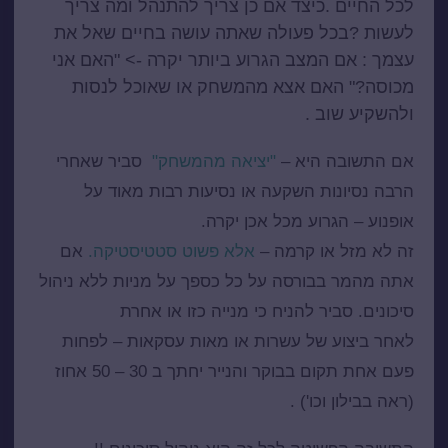
לכל החיים .כיצד אם כן צריך להתנהל ומה צריך
לעשות ?בכל פעולה שאתה עושה בחיים שאל את
עצמך : אם המצב הגרוע ביותר יקרה -> "האם אני
מכוסה?" האם אצא מהמשחק או שאוכל לנסות
ולהשקיע שוב .
אם התשובה היא –
"יציאה מהמשחק"
סביר שאחרי
הרבה נסיונות השקעה או נסיעות רבות מאוד על
אופנוע – הגרוע מכל אכן יקרה.
זה לא מזל או קרמה –
אלא פשוט סטטיסטיקה.
אם
אתה מהמר בבורסה על כל כספך על מניות ללא ניהול
סיכונים. סביר להניח כי מנייה כזו או אחרת
לאחר ביצוע של עשרות או מאות עסקאות – לפחות
פעם אחת תקום בבוקר והנייר יחתך ב 30 – 50 אחוז
(ראה בבילון וכו') .