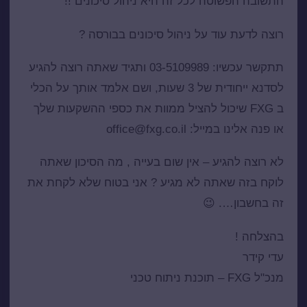
התשובה הפשוטה לכל זה היא ניהול סיכונים !!
רוצה לדעת עוד על ניהול סיכונים בבורסה ?
תתקשר עכשיו: 03-5109989 ותגיד שאתה רוצה להגיע
לסדנא ייחודית של 3 שעות, ושם אלמד אותך על הכלי
ב FXG שיכול להציל ממוות את כספי ההשקעות שלך
או פנה אלינו במייל: office@fxg.co.il
לא רוצה להגיע – אין שום בעייה , מה הסיכון שאתה
לוקח בזה שאתה לא מגיע ? אני בטוח שלא לקחת את
זה בחשבון…. 😉
בהצלחה !
עדי קידר
מנכ"ל FXG –
תוכנת ניתוח טכני