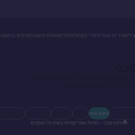
צ’רים
איך זה עובד
סיפורי לקוחות
מחירון
שאלות ותשובות
טיפים בהשקעו
כני
החלטות מסחר מדויקות יותר. כאן תמצאו מדריכים על
וכלים לזיהוי הזדמנויות בזמן אמת.
ה לניתוח טכני
ניתוח טכני
שוק ההון
כתבות תוכן
סרטוני הדרכה
ncategorized