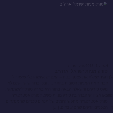
אפריל 1, 2018
סורקי מניות
סורק מניות ישראל וארה"ב
לך
תגיד שאלת את עצמך בטח – האם יש איזשהו כלי שיעזור לי
לבחור את המניות הטובות ביותר …. ובכן ברור שיש, ישנם לא
מעט סורקים והשאלה הבאה בתור היא באיזה סורק להשתמש .
http
כאן אציין יש הבדך בין סורק מניות פשוט לסורק אסטרטגייה,
סורק אסטרטגייה מחפש קיומים של תנאים טכניים שהמנתחים
י
הטכניים יודעים שהם עובדים, […]