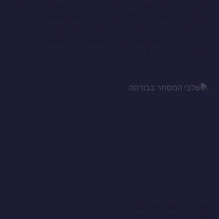
לקנות בית בלי הון עצמי והרבה כאבי ראש, השאלה היא כיצד
נוכל להרוויח מעליית הנדלן בדרך הרבה יותר פשוטה ? מזה
שנים רבות שהישראלים להוטים על שוק הנדל"ן להשקעה. עקב
ירידת הריבית שהביאה לירידה באפשרויות ההשקעה
הסולידית, כסף […]
ינואר 31, 2017
ניתוח טכני
שלבי המסחר בבורסה