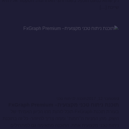
רק שהוא כמעט הוכפל בשנה וחצי האחרונות. הסקטור אליו היא
שייכת […]
ספטמבר 12, 2017
תוכנה לניתוח טכני
תוכנת ניתוח טכני מקצועית– FxGraph Premium
בעזרת תוכנת FxGraph תוכל לזהות מהו הכיוון האמיתי של
השוק, מהן המניות ה"חמות" וממה צריך להיזהר- כל זה בתוכנת
ניתוח טכני מקצועית אחת. התוכנה מתאימה גם למתחילים