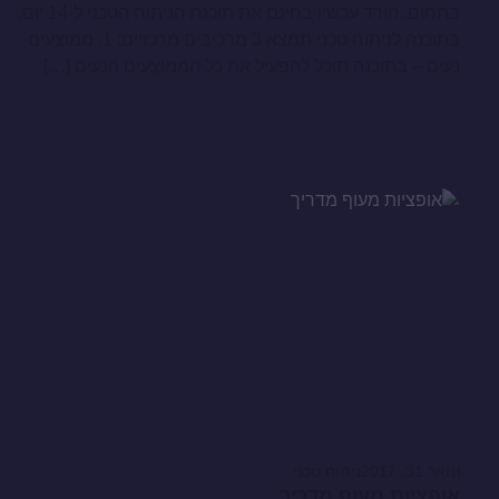
בתחום. הורד עכשיו בחינם את תוכנת הניתוח הטכני ל-14 יום.
בתוכנה לניתוח טכני תמצא 3 מרכיבים מרכזיים: 1. ממוצעים
נעים – בתוכנה תוכל להפעיל את כל הממוצעים הנעים […]
ינואר 31, 2017
ניתוח טכני
אופציות מעוף מדריך