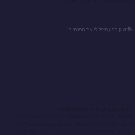
ושמירה על איכות החיים. עם זאת, […]
יולי 25, 2017
ניתוח טכני
"שוק ההון הציל לי את הפנסייה"
"החלום שאפרוש בגיל 65, לפנסיה מכובדת כך שאוכל ליהנות
מהזמן הפנוי שיש לי ולפנק את הנכדים, כמעט והתמוגג לי מול
הפרצוף" מאת: אייל חיון צבי קורן לא לבד בעניין, מאות אלפי