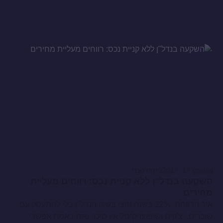
אוגוסט 17, 2017
ניתוח טכני
השקעה בנדל"ן ללא קניית נכס: רווחים מעליית
מחירים
איך הרווחתי 22% בשנה וחצי בשוק הנדל"ן בלי להתעסק עם
שוכרים, צ'קים ושיפוצניקים? אין סיכוי שזה באמת אפשרי