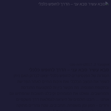
אוקטובר 2, 2017
ניתוח טכני
סבא עשיר סבא עני – הדרך לחופש כלכלי
הסודות של הפנסיונרים לחופש כלכלי יצאנו לבדוק האם ניתן
לשפר את המצב הכלכלי ואת איכות החיים לאחר הפרישה
ובתקופת הפנסיה. מה הקשר בין זה למקצועות ההנדסה
והמחשבים. שאלנו את המומחים וקיבלנו תשובות שהפתיעו גם
אותנו … רובנו חולמים על היציאה לגמלאות דרך משקפיים
ורודים – המון זמן משפחה, תחביבים, שנת צהריים מתוקה