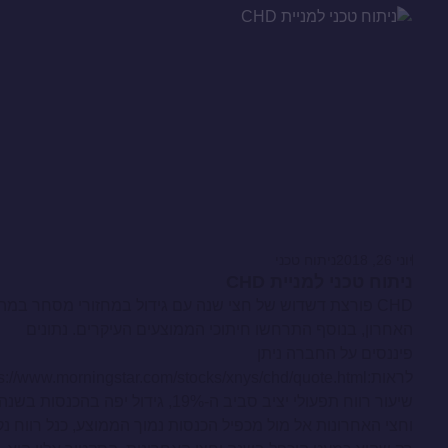
יוני 26, 2018
ניתוח טכני
ניתוח טכני למניית CHD
CHD פורצת דשדוש של חצי שנה עם גידול במחזורי מסחר במה
האחרון, בנוסף התרחשו חיתוכי הממוצעים העיקרים. נתונים
פיננסים על החברה ניתן
לראות:s://www.morningstar.com/stocks/xnys/chd/quote.html
שיעור רווח תפעולי יציב סביב ה-19%, גידול יפה בהכנסות בשנה
וחצי האחרונות אל מול מכפיל הכנסות נמוך הממוצע, כנל רווח נק