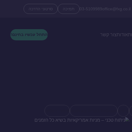
office@fxg.co.il
03-5109989
תמיכה
סרטוני הדרכה
ת
אודות
צור קשר
התחל עכשיו בחינם!
U
טיפים
FxGraph במדיה ובעיתונות
סיפורי הצלחה