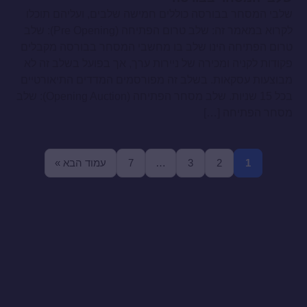
שלבי המסחר בבורסה כוללים חמישה שלבים, ועליהם תוכלו
לקרוא במאמר זה: שלב טרום הפתיחה (Pre Opening): שלב
טרום הפתיחה הינו שלב בו מחשבי המסחר בבורסה מקבלים
פקודות לקניה ומכירה של ניירות ערך, אך בפועל בשלב זה לא
מבוצעות עסקאות. בשלב זה מפורסמים המדדים התיאורטיים
בכל 15 שניות. שלב מסחר הפתיחה (Opening Auction): שלב
מסחר הפתיחה […]
1
2
3
…
7
עמוד הבא »