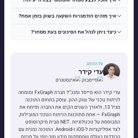
איך מזהים הזדמנויות השקעה בשוק בזמן אמת?
כיצד ניתן לנהל את הסיכונים בעת מסחר?
על הכותב
עדי קידר
עדי קידר הוא מייסד ומנכ"ל חברת FxGraph ומומחה
לניתוח טכני של שוק ההון. עוסק בתחום התוכנה
מגיל 13, ולאורך השנים הקים את החברה ופיתח את
FxGraph — אחת מתוכנות הניתוח הטכני המובילות,
המבוססת על טכנולוגיות .NET מבית מיקרוסופט
לצד אפליקציות ל-iOS ו-Android. התוכנה נמנית עם
הבודדות בעולם שמספקות מידע תוך-יומי על מניות,