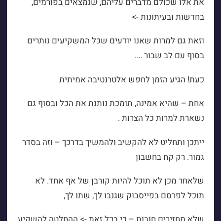
את אלו שכולם מדברים עליהם, שנמצאים בפורמים,
בחדשות ובעיתונות ->
וזאת גם למרות שאנו יודעים שכל המשקיעים נותרים
בסוף עם לב שבור ….
כעת! הגיע הזמן לחפש אלטרנטיבה אמיתית
אחת – שהיא אמינה, תומכת נותנת את הכל ובסוף גם
נשארת למרות כל הצרות .
ייתכן ותחליט לא להקשיב ולהמשיך בדרכך – וזה בסדר
גמור. רק קח בחשבון
שלאחר מכן לא תוכל להיות קורבן של אף אחד. לא
תוכל לפרסם בפייסבוק שגנבו לך, שתו לך,
שלא מחזירים חובות – כי בכל זאת -> ההחלטה להשקיע