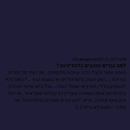
אפריל 23, 2013
Uncategorized
למה גברים אוהבים בלונדיניות ?
האמת שאני מקבל הרבה שאלות מלקוחות… מה דעתי על המנייה
הזו והזו……האם השוק הישראלי יפרוץ בשבוע הבא ….? האם כדאי
להשקיע בנדל"ן בארץ או שאולי בחול…. אבל ביום שישי האחרון,
קיבלתי את אחת השאלות שעדיין לא קיבלתי מאף אחד…או יותר
נכון מאף אחת 🙂 והיא: "למה גברים אוהבים בלונדיניות?" אני
מודה – הפעם לא הייתי […]