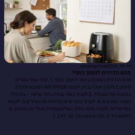
יולי 18, 2026
Uncategorized
מהם הדרכים לחסוך כסף?
מהם הדרכים הטובות ביותר לחסוך כסף: 1. לגור אצל ההורים
פשוט.2.להכין אוכל בבית, לקנות AIR FRYER למטבח ולהכין
במטבח של העבודה .3.לעבוד בעוד עבודה בימי שישי – בדרכלל
השכר שם גבוה.4. לעבוד בתור איש מכירות גם בערבים.5. לקנות
בפריפריות, לקנות מוצר בחול, בעליאקספרס ואולי גם באמזון .6.
לחפש ביד 2, ככה פשוט ככה קל. לא […]