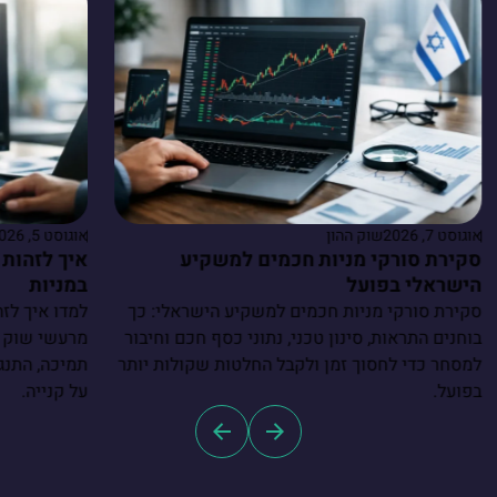
אוגוסט 7, 2026
שוק ההון
אוגוסט 5, 2026
סקירת סורקי מניות חכמים למשקיע
איך לזהות 
הישראלי בפועל
במניות
סקירת סורקי מניות חכמים למשקיע הישראלי: כך
למדו איך לזה
בוחנים התראות, סינון טכני, נתוני כסף חכם וחיבור
מרעשי שוק ו
למסחר כדי לחסוך זמן ולקבל החלטות שקולות יותר
תמיכה, התנגד
בפועל.
על קנייה.