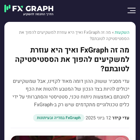
השקעות
»
מה זה FxGraph ואיך היא עוזרת למשקיעים להפוך את
הססטיסטיקה לטובתם?
מה זה FxGraph ואיך היא עוזרת
למשקיעים להפוך את הססטיסטיקה
לטובתם?
עדי מסביר ששוק ההון דומה מאוד לקזינו, אבל שמשקיעים
יכולים להיות בצד הנכון של המטבע ולהטות את הכף
לטובתם באמצעות ניתוח טכני, סטטיסטי והסתברותי על ידי
כלים טכנולוגיים מתקדמים שיש רק ב-FxGraph
עדי קידר
·
12 ביוני 2025
·
FxGraph במדיה ובעיתונות