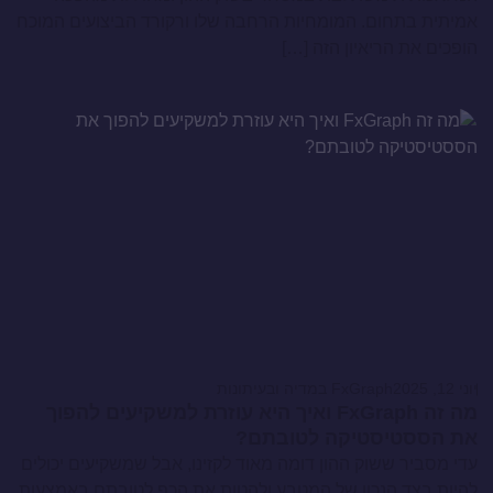
אמיתית בתחום. המומחיות הרחבה שלו ורקורד הביצועים המוכח
הופכים את הריאיון הזה […]
יוני 12, 2025
FxGraph במדיה ובעיתונות
מה זה FxGraph ואיך היא עוזרת למשקיעים להפוך
את הססטיסטיקה לטובתם?
עדי מסביר ששוק ההון דומה מאוד לקזינו, אבל שמשקיעים יכולים
להיות בצד הנכון של המטבע ולהטות את הכף לטובתם באמצעות