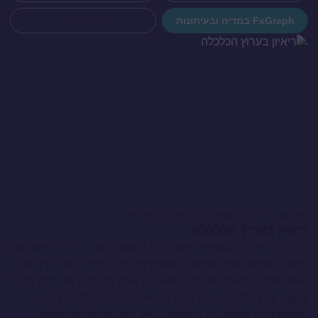
FxGraph במדיה ובעיתונות
סיפורי הצלחה
אוגוסט 17, 2025
FxGraph במדיה ובעיתונות
ריאיון בערוץ הכלכלה
עדי קידר, אחד מהשמות המובילים והמוערכים ביותר בתחום שוק
ההון בישראל, זומן להתארח בערוץ הכלכלה, להציג את הרובוט
האוטומטי החדשני של FxGraph. כפיגורה מכובדת ומומחה מוכר
בענף, קידר חלק את תובנותיו על האופן שבו טכנולוגיית הבינה
המלאכותית משתלבת במסחר בשוק ההון ומחוללת מהפכה