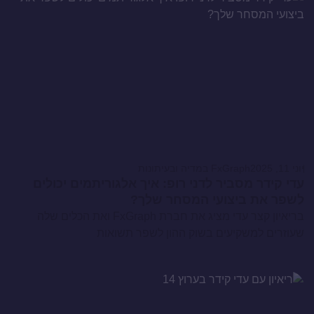
יוני 11, 2025
FxGraph במדיה ובעיתונות
עדי קידר מסביר לדני רופ: איך אלגוריתמים יכולים
לשפר את ביצועי המסחר שלך?
בריאיון קצר עדי מציג את חברת FxGraph ואת הכלים שלה
שעוזרים למשקיעים בשוק ההון לשפר תשואות