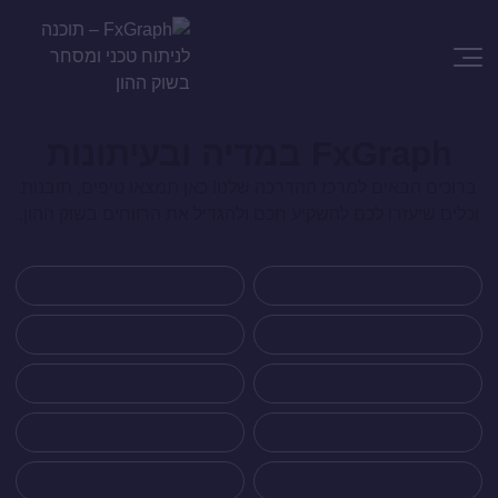
FxGraph במדיה ובעיתונות
ברוכים הבאים למרכז ההדרכה שלנו! כאן תמצאו טיפים, תובנות
וכלים שיעזרו לכם להשקיע חכם ולהגדיל את הרווחים בשוק ההון.
כל הפוסטים
סורקי מניות
רובוט מסחר אוטומטי
תוכנה לניתוח טכני
ניתוח טכני
שוק ההון
כתבות תוכן
סרטוני הדרכה
Uncategorized
טיפים