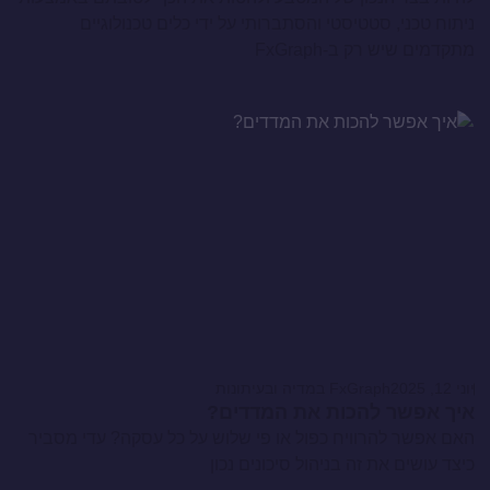
ניתוח טכני, סטטיסטי והסתברותי על ידי כלים טכנולוגיים
מתקדמים שיש רק ב-FxGraph
יוני 12, 2025
FxGraph במדיה ובעיתונות
איך אפשר להכות את המדדים?
האם אפשר להרוויח כפול או פי שלוש על כל עסקה? עדי מסביר
כיצד עושים את זה בניהול סיכונים נכון