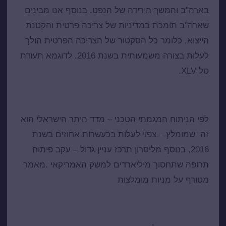
בארה"ב והמשך הירידה של הנפט. בנוסף אנו מבינים
שארה"ב תומכת במדיניות של צריכה פרטית והקטנת
הייצוא, כלומר כל הסקטור של הצריכה הפרטית הולך
לעלות בצורה משמעותית בשנת 2016. לדוגמא תעודת
סל XLV.
מניות מומלצות לשנת 2016
לפי הניתוח המגמתי הטכני – מדד היתר הישראלי הוא
זה שמומלץ – צפוי לעלות בכעשרות אחוזים בשנת
2016, בנוסף מליסרון תרכז עניין גדול – עקב פיתוח
תרופה שתחסוך מיליארדים למשק האמריקאי .
מאמר
מטורף על מניות מומלצות
איך מוצאים מניות מומלצות