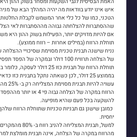
האמת הבסיסית לגבי השקעות ומסחר בשוק ההון היא
איש אינו יודע בוודאות מה יהיה המהלך הבא של מניה
הטכני, כמו של כל כלי אחר המשמש לקבלת החלטות 
שההסתברות להצלחתה גבוהה מההסתברות לאי הצל
אם להיות מדויקים יותר, הפעילות בשוק ההון היא מ
תוחלת הרווח (במילים אחרות – רווח ממוצע).
של הצלחה תרוויח 100 דולר ובמקרה של הפסד תפסיד רק 50 דולר.
תוחלת הרווח של תבנית כזו 25 ד
בממוצע 25 דולר, לכן כשאתה נתקל בתבנית כזו כדאי להיכנס להשקעה).
הרווח במקרה של הצלחה גב
להשקעה בכל פעם שהיא מופיעה.
כמובן שישנן גם תבניות טכניות שתוחלת הרווח שלהן 
יחסית.
מהרווח במקרה של הצלחה, אינה תבנית מומלצת למרו