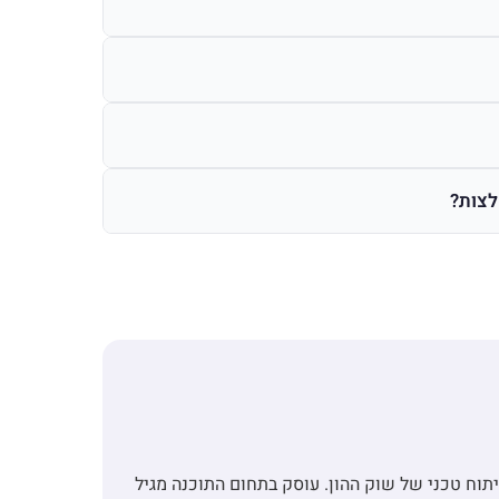
לצות?
ד ומנכ"ל חברת FxGraph ומומחה לניתוח טכני של שוק ההון. עוסק בתחום התוכנה מגיל