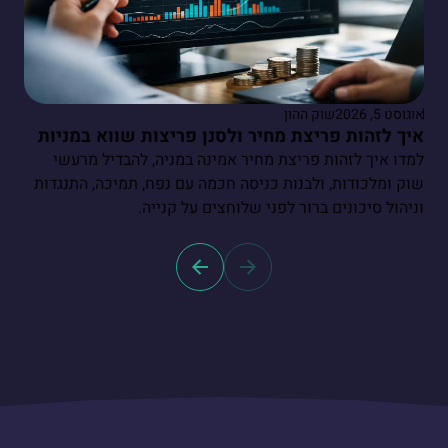
אוגוסט 5, 2026
שוק ההון
איך לזהות פריצת מחיר ולסנן פריצות שווא במניות
למדו איך לזהות פריצת מחיר אמינה במניה, להבדיל מרעשי
שוק ומלכודות, ולבנות כניסה חכמה עם נפח, תמיכה, התנגדות
וניהול סיכונים ברור לפני שלוחצים על קנייה.