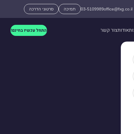
office@fxg.co.il
03-5109989
תמיכה
סרטוני הדרכה
ות
אודות
צור קשר
התחל עכשיו בחינם!