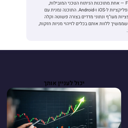
13, ולאורך השנים הקים את החברה ופיתח את FxGraph — אחת מתוכנות הניתוח הטכני המובילות,
המבוססת על טכנולוגיות .NET מבית מיקרוסופט לצד אפליקציות ל-iOS ו-Android. התוכנה נמנית עם
ציות מעו"ף ונתוני מדדים בצורה פשוטה וקלה
ה של עדי, שממשיך ללוות אותם בכלים לזיהוי מניות חזקות,
יכול לעניין אותך