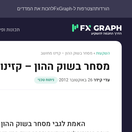
הורדות
הצטרפות ל-FxGraph
להכות את המדדים
תכונות ופי
השקעות
»
מסחר בשוק ההון – קזינו מחושב
מסחר בשוק ההון – קזינו
עדי קידר
·
26 באוקטובר 2012
·
ניתוח טכני
האמת לגבי מסחר בשוק ההון 