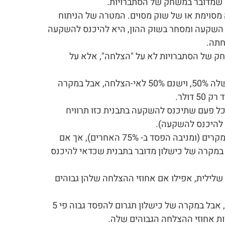
 שמדובר במשחק של הסתברויות.
 מסוימת או של שוק מסוים. המטרה של הניתוח
השקעה ומסחר בשוק ההון, היא להיכנס להשקעה
חתה.
שחק של הסתברויות לא על "הצלחה", אלא על
נניח שישנה תבנית טכנית מסוימת שסיכויי ההצלחה שלה 50%, וישנם 50% לאי-הצלחה, אבל במקרה
ולר לעסקה, כלומר בכל פעם שתיכנס להשקעה בתבנית כזו תרוויח
עשויה להיות תבנית מסוימת המצליחה רק ב- 25% מהמקרים (ומניבה הפסד ב- 75% האחרים), אך אם
וה פי 4 או יותר מההפסד במקרה של כישלון מדובר בתבנית שכדאי להיכנס
שלילית, אפילו אם אחוזי ההצלחה שלהן גבוהים
למשל, תבנית המצליחה להניב רווח ב- 80% מהמקרים, אבל במקרה של כישלון תגרום להפסד גבוה פי 5
ת אחוזי ההצלחה הגבוהים שלה.