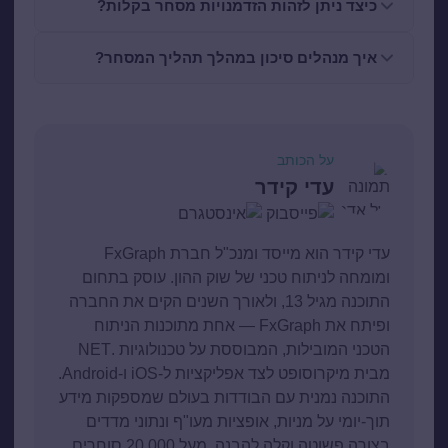
כיצד ניתן לזהות הזדמנויות מסחר בקלות?
איך מנהלים סיכון במהלך תהליך המסחר?
על הכותב
עדי קידר
עדי קידר הוא מייסד ומנכ"ל חברת FxGraph
ומומחה לניתוח טכני של שוק ההון. עוסק בתחום
התוכנה מגיל 13, ולאורך השנים הקים את החברה
ופיתח את FxGraph — אחת מתוכנות הניתוח
הטכני המובילות, המבוססת על טכנולוגיות .NET
מבית מיקרוסופט לצד אפליקציות ל-iOS ו-Android.
התוכנה נמנית עם הבודדות בעולם שמספקות מידע
תוך-יומי על מניות, אופציות מעו"ף ונתוני מדדים
בצורה פשוטה וקלה להבנה. מעל 20,000 סוחרים