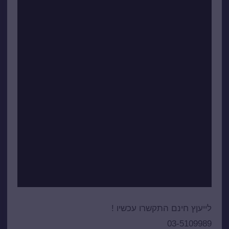
לייעןץ חינם התקשרו עכשיו !
03-5109989