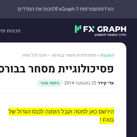
הורדות
הצטרפות ל-FxGraph
להכות את המדדים
תכונות ופי
השקעות
»
פסיכולוגיית מסחר בבורסה – חובה לכל סוחר
פסיכולוגיית מסחר בבורס
·
22 בנובמבר 2014
·
עדי קידר
ניתוח טכני
הירשם כאן למטה וקבל הזמנה לכנס הגדול של
FXG !