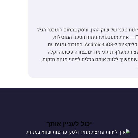
ד ומנכ"ל חברת FxGraph ומומחה לניתוח טכני של שוק ההון. עוסק בתחום התוכנה מגיל
13, ולאורך השנים הקים את החברה ופיתח את FxGraph — אחת מתוכנות הניתוח הטכני המובילות,
המבוססת על טכנולוגיות .NET מבית מיקרוסופט לצד אפליקציות ל-iOS ו-Android. התוכנה נמנית עם
ציות מעו"ף ונתוני מדדים בצורה פשוטה וקלה
ה של עדי, שממשיך ללוות אותם בכלים לזיהוי מניות חזקות,
יכול לעניין אותך