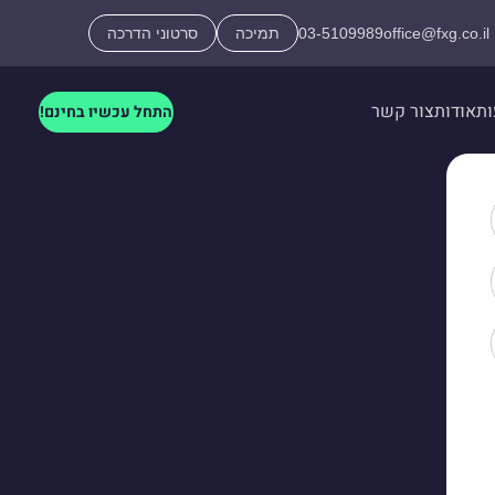
office@fxg.co.il
03-5109989
תמיכה
סרטוני הדרכה
ות
אודות
צור קשר
התחל עכשיו בחינם!