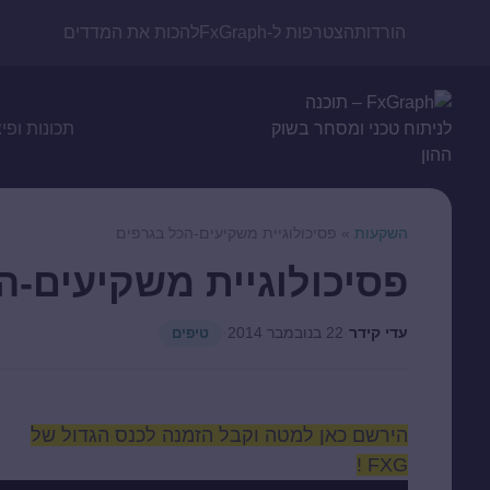
הורדות
הצטרפות ל-FxGraph
להכות את המדדים
תכונות ופי
השקעות
»
פסיכולוגיית משקיעים-הכל בגרפים
פסיכולוגיית משקיעים-ה
עדי קידר
·
22 בנובמבר 2014
·
טיפים
הירשם כאן למטה וקבל הזמנה לכנס הגדול של
FXG !