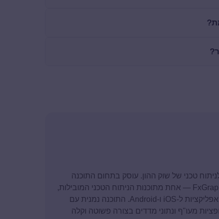
מת?
ר?
סד ומנכ"ל חברת FxGraph ומומחה לניתוח טכני של שוק ההון. עוסק בתחום התוכנה
מגיל 13, ולאורך השנים הקים את החברה ופיתח את FxGraph — אחת מתוכנות הניתוח הטכני המובילות,
המבוססת על טכנולוגיות .NET מבית מיקרוסופט לצד אפליקציות ל-iOS ו-Android. התוכנה נמנית עם
פציות מעו"ף ונתוני מדדים בצורה פשוטה וקלה