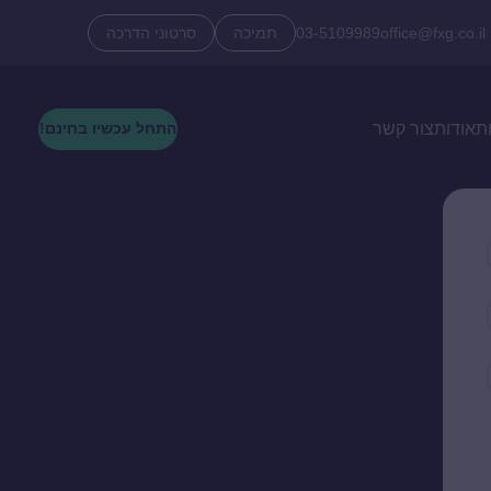
office@fxg.co.il
03-5109989
תמיכה
סרטוני הדרכה
ת
אודות
צור קשר
התחל עכשיו בחינם!