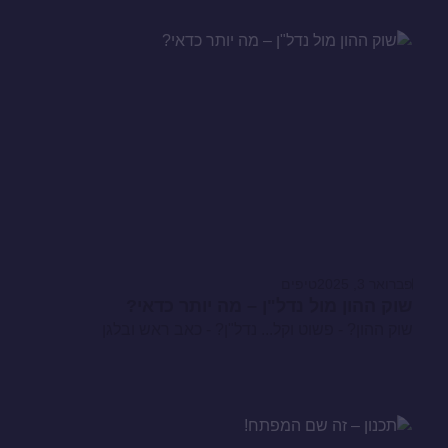
פברואר 3, 2025
טיפים
שוק ההון מול נדל"ן – מה יותר כדאי?
שוק ההון? - פשוט וקל... נדל"ן? - כאב ראש ובלגן