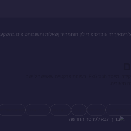
צ’רים
איך זה עובד
סיפורי לקוחות
מחירון
שאלות ותשובות
טיפים בהשקעו
ם
טיפים קצרים וקליטים להשקעה חכמה בשוק ההון, ישירות מעדי קידר, מייסד FxGraph. רעיונות פרקטיים שאפשר ליישם
ה תיאוריה.
ה לניתוח טכני
ניתוח טכני
שוק ההון
כתבות תוכן
סרטוני הדרכה
Uncategorized