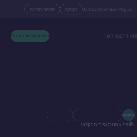
office@fxg.co.il
03-5109989
תמיכה
סרטוני הדרכה
ת
אודות
צור קשר
התחל עכשיו בחינם!
טיפים
FxGraph במדיה ובעיתונות
סיפורי הצלחה