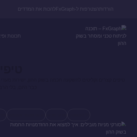
הורדות
הצטרפות ל-FxGraph
להכות את המדדים
תכונות ופי
טיפי
כבר היום, בלי הרב
כל הפוסטים
סורקי מניות
רובוט מסחר אוטומטי
תוכנ