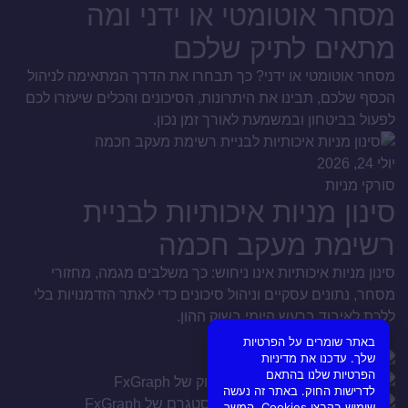
מסחר אוטומטי או ידני ומה
מתאים לתיק שלכם
מסחר אוטומטי או ידני? כך תבחרו את הדרך המתאימה לניהול
הכסף שלכם, תבינו את היתרונות, הסיכונים והכלים שיעזרו לכם
לפעול בביטחון ובמשמעת לאורך זמן נכון.
יולי 24, 2026
סורקי מניות
סינון מניות איכותיות לבניית
רשימת מעקב חכמה
סינון מניות איכותיות אינו ניחוש: כך משלבים מגמה, מחזורי
מסחר, נתונים עסקיים וניהול סיכונים כדי לאתר הזדמנויות בלי
ללכת לאיבוד ברעש היומי בשוק ההון.
באתר שומרים על הפרטיות
שלך. עדכנו את מדיניות
הפרטיות שלנו בהתאם
לדרישות החוק. באתר זה נעשה
שימוש בקבצי Cookies. המשך