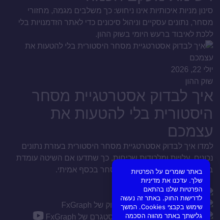
סינון מניות איכותיות אינו ניחוש: כך משלבים מגמה, מחזורי
מסחר, נתונים עסקיים וניהול סיכונים כדי לאתר הזדמנויות בלי
ללכת לאיבוד ברעש היומי בשוק ההון.
יולי 22, 2026
שוק ההון
איך לבדוק אסטרטגיית מסחר
היסטורית בלי להטעות את
עצמכם
למדו איך לבדוק אסטרטגיית מסחר היסטורית בעזרת נתונים
נכונים, עלויות ומלכודות שכיחות, כך שתדעו אם השיטה עומדת
במבחן המציאות שלכם לפני מסחר בכסף אמיתי.
באתר שומרים על הפרטיות
שלך. עדכנו את מדיניות
הפרטיות שלנו בהתאם
לדרישות החוק. באתר זה נעשה
שימוש בקבצי Cookies. המשך
גלישתך באתר מהווה הסכמה