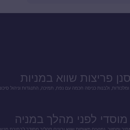
נן פריצות שווא במניות
לכודות, ולבנות כניסה חכמה עם נפח, תמיכה, התנגדות וניהול סיכוני
מוסדי לפני מהלך במניה
יר ומחזור, נמנעים מאותות שווא ובונים תהליך מסודר לבחירת מניות