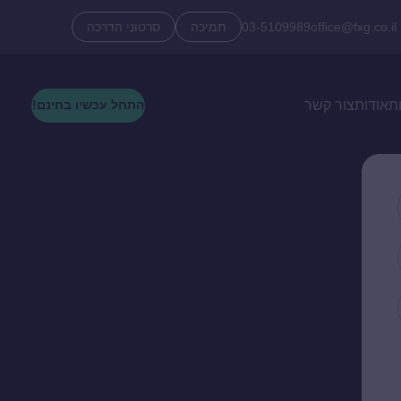
office@fxg.co.il
03-5109989
תמיכה
סרטוני הדרכה
ת
אודות
צור קשר
התחל עכשיו בחינם!