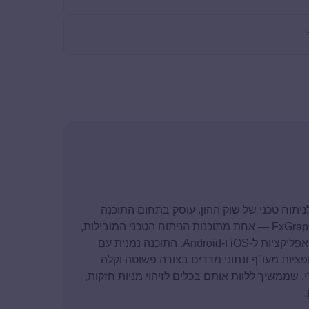
סד ומנכ"ל חברת FxGraph ומומחה לניתוח טכני של שוק ההון. עוסק בתחום התוכנה
מגיל 13, ולאורך השנים הקים את החברה ופיתח את FxGraph — אחת מתוכנות הניתוח הטכני המובילות,
המבוססת על טכנולוגיות .NET מבית מיקרוסופט לצד אפליקציות ל-iOS ו-Android. התוכנה נמנית עם
פציות מעו"ף ונתוני מדדים בצורה פשוטה וקלה
טה של עדי, שממשיך ללוות אותם בכלים לזיהוי מניות חזקות,