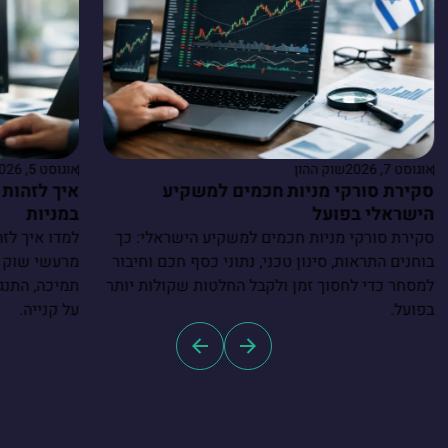
אוגוסט 7, 2026
שוק ההון
אוגוסט 5, 2026
סקירת סורקי מניות חכמים למשקיע
איך לזהות 
הישראלי בפועל
במניות
סקירת סורקי מניות חכמים למשקיע הישראלי: כך
למדו איך לזה
בוחנים התראות, סינון טכני, נתוני כסף חכם וחיבור
מרעשי שוק ו
למסחר כדי לחסוך זמן ולקבל החלטות שקולות יותר
תמיכה, התנגד
בפועל.
על קנייה.