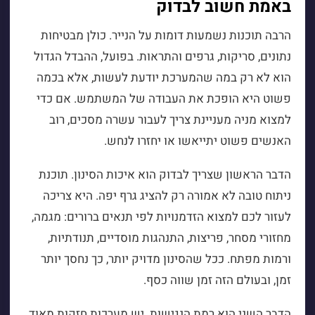
באמת חשוב לבדוק
הרבה תוכנות נשמעות דומות על הנייר. כולן מבטיחות
נתונים, סריקות, גרפים והתראות. בפועל, ההבדל הגדול
הוא לא רק במה שהמערכת יודעת לעשות, אלא בכמה
פשוט היא הופכת את העבודה של המשתמש. אם כדי
למצוא מניה מעניינת צריך לעבור עשרה מסכים, רוב
האנשים פשוט יתייאשו או יחזרו לנחש.
הדבר הראשון שצריך לבדוק הוא איכות הסינון. תוכנת
ניתוח טובה לא אמורה רק להציג גרף יפה. היא צריכה
לעזור לכם למצוא הזדמנויות לפי תנאים ברורים: מגמה,
מחזורי מסחר, פריצות, התנהגות מוסדיים, תנודתיות,
ורמות מפתח. ככל שהסינון מדויק יותר, כך נחסך יותר
זמן, ובעולם הזה זמן שווה כסף.
הדבר השני הוא רמת הנגישות. יש מערכות חזקות מאוד,