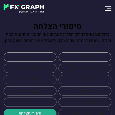
סיפורי הצלחה
ברוכים הבאים למרכז ההדרכה שלנו! כאן תמצאו טיפים, תובנות
וכלים שיעזרו לכם להשקיע חכם ולהגדיל את הרווחים בשוק ההון.
כל הפוסטים
סורקי מניות
רובוט מסחר אוטומטי
תוכנה לניתוח טכני
ניתוח טכני
שוק ההון
כתבות תוכן
סרטוני הדרכה
Uncategorized
טיפים
FxGraph במדיה ובעיתונות
סיפורי הצלחה